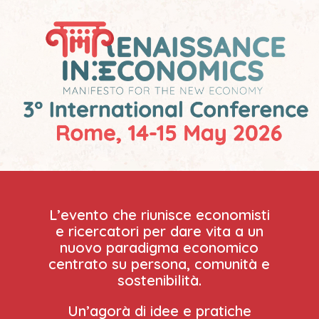
L’evento che riunisce economisti
e ricercatori per dare vita a un
nuovo paradigma economico
centrato su persona, comunità e
sostenibilità.
Un’agorà di idee e pratiche