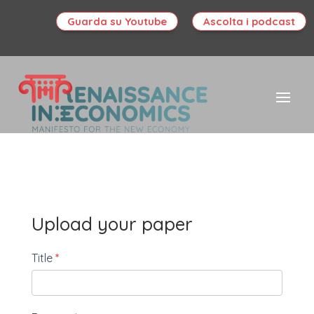
Guarda su Youtube
Ascolta i podcast
Upload your paper
Caricamento
Title
*
Papers