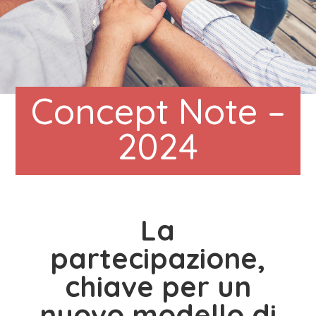
Concept Note –
2024
La
partecipazione,
chiave per un
nuovo modello di