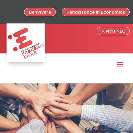
BenVivere
Renaissance in Economics
Rivivi FNEC