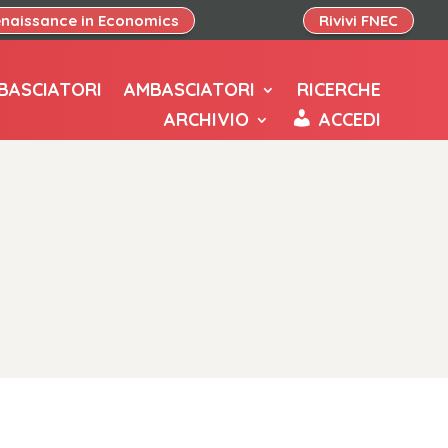
naissance in Economics
Rivivi FNEC
BASCIATORI
AMBASCIATORI
RICERCHE
ARCHIVIO
ACCEDI