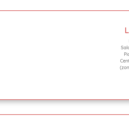
L
Sal
Pi
Cent
(zon