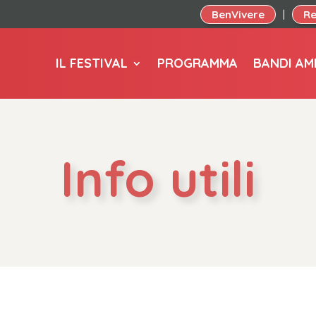
BenVivere
Re
|
IL FESTIVAL
PROGRAMMA
BANDI AM
Info utili