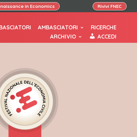
naissance in Economics
Rivivi FNEC
BASCIATORI
AMBASCIATORI
RICERCHE
ARCHIVIO
ACCEDI