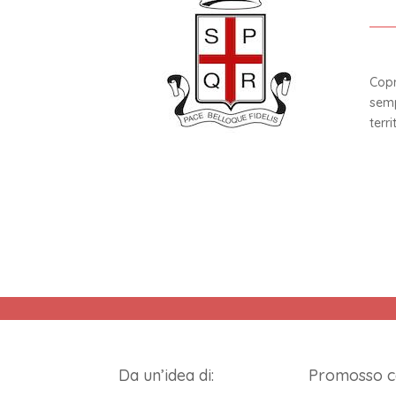
Copr
semp
terri
Da un’idea di:
Promosso c