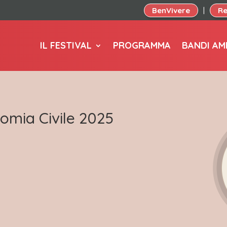
BenVivere
Re
|
IL FESTIVAL
PROGRAMMA
BANDI AM
omia Civile 2025