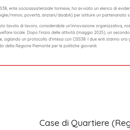
ISS38, ente socioassistenziale torinese, ha avviato un elenco di eviden
iglie/minori, povertà, anziani/disabili) per istituire un partenariato sta
to tavolo di lavoro, considerabile un’innovazione organizzativa, ri
welfare locale. Dopo l’inizio delle attività (maggio 2025), un secon
le, siglando un protocollo d’intesa con CISS38. I due enti stanno ora
o della Regione Piemonte per le politiche giovanili.
Case di Quartiere (Reg