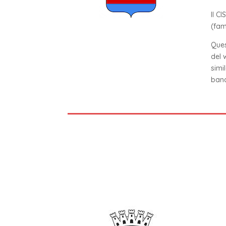
Il C
(fam
Ques
del 
simi
band