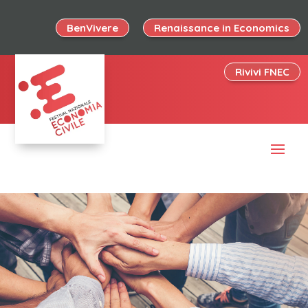
BenVivere
Renaissance in Economics
Rivivi FNEC