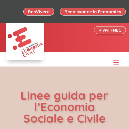
BenVivere
Renaissance in Economics
Rivivi FNEC
Linee guida per
l’Economia
Sociale e Civile