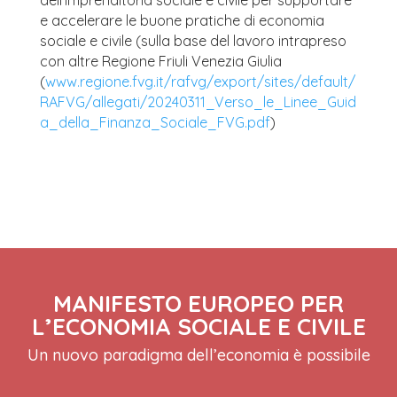
dell’imprenditoria sociale e civile per supportare
e accelerare le buone pratiche di economia
sociale e civile (sulla base del lavoro intrapreso
con altre Regione Friuli Venezia Giulia
(
www.regione.fvg.it/rafvg/export/sites/default/
RAFVG/allegati/20240311_Verso_le_Linee_Guid
a_della_Finanza_Sociale_FVG.pdf
)
MANIFESTO EUROPEO PER
L’ECONOMIA SOCIALE E CIVILE
Un nuovo paradigma dell’economia è possibile