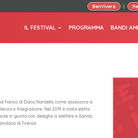
BenVivere
Re
|
IL FESTIVAL
PROGRAMMA
BANDI AM
a al fianco di Dario Nardella come assessora a
ienza e Integrazione. Nel 2019 è stata eletta
nte in giunta con deleghe a Welfare e Sanità,
sindaca di Firenze.