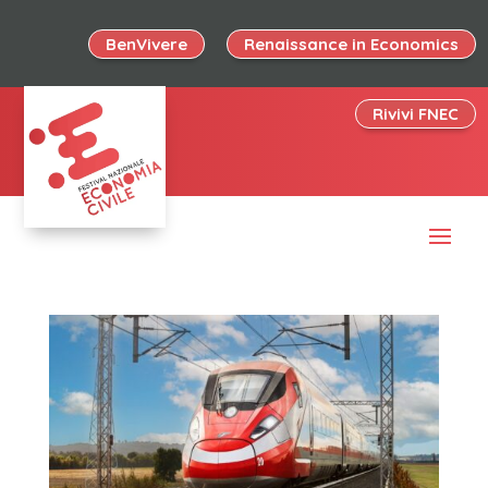
BenVivere
Renaissance in Economics
Rivivi FNEC