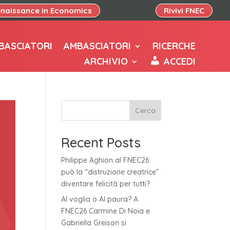
naissance in Economics
Rivivi FNEC
BASCIATORI
AMBASCIATORI
RICERCHE
ARCHIVIO
ACCEDI
Cerca
Recent Posts
Philippe Aghion al FNEC26:
può la “distruzione creatrice”
diventare felicità per tutti?
AI voglia o AI paura? A
FNEC26 Carmine Di Noia e
Gabriella Greison si