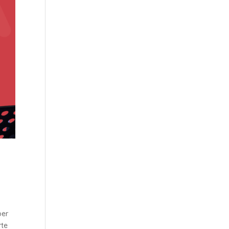
per
rte