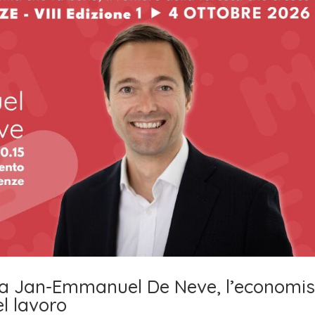
riva Jan-Emmanuel De Neve, l’economi
l lavoro