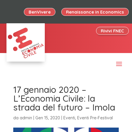
BenVivere
Renaissance in Economics
Rivivi FNEC
17 gennaio 2020 –
L’Economia Civile: la
strada del futuro – Imola
da
admin
|
Gen 15, 2020
|
Eventi
,
Eventi Pre-Festival