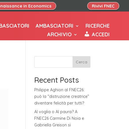
naissance in Economics
Rivivi FNEC
BASCIATORI
AMBASCIATORI
RICERCHE
ARCHIVIO
ACCEDI
Cerca
Recent Posts
Philippe Aghion al FNEC26:
può la “distruzione creatrice”
diventare felicità per tutti?
AI voglia o AI paura? A
FNEC26 Carmine Di Noia e
Gabriella Greison si