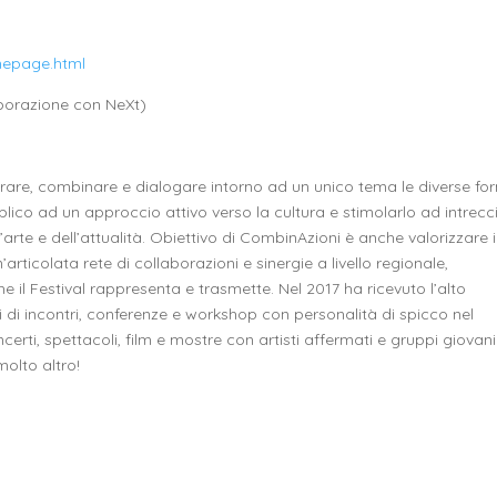
mepage.html
aborazione con NeXt)
ntrare, combinare e dialogare intorno ad un unico tema le diverse fo
bblico ad un approccio attivo verso la cultura e stimolarlo ad intrecc
’arte e dell’attualità. Obiettivo di CombinAzioni è anche valorizzare i
’articolata rete di collaborazioni e sinergie a livello regionale,
he il Festival rappresenta e trasmette. Nel 2017 ha ricevuto l’alto
 di incontri, conferenze e workshop con personalità di spicco nel
rti, spettacoli, film e mostre con artisti affermati e gruppi giovanil
olto altro!