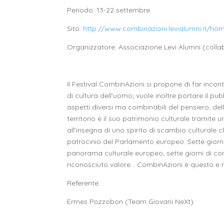
Periodo: 13-22 settembre
Sito:
http://www.combinazioni.levialumni.it/ho
Organizzatore: Associazione Levi Alumni (coll
Il Festival CombinAzioni si propone di far inco
di cultura dell’uomo; vuole inoltre portare il pu
aspetti diversi ma combinabili del pensiero, dell
territorio e il suo patrimonio culturale tramite un
all’insegna di uno spirito di scambio culturale c
patrocinio del Parlamento europeo. Sette giorni
panorama culturale europeo, sette giorni di conce
riconosciuto valore… CombinAzioni è questo e m
Referente:
Ermes Pozzobon (Team Giovani NeXt)