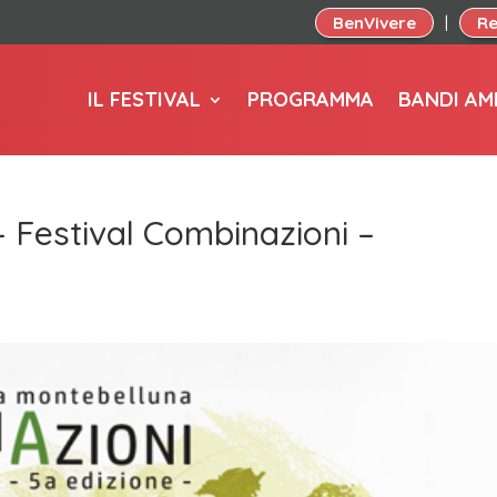
BenVivere
Re
|
IL FESTIVAL
PROGRAMMA
BANDI AM
 Festival Combinazioni –