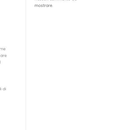
mostrare.
rme
iare
l
i di