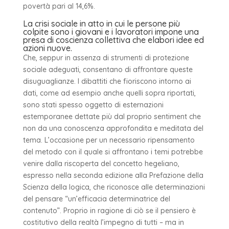
povertà pari al 14,6%.
La crisi sociale in atto in cui le persone più
colpite sono i giovani e i lavoratori impone una
presa di coscienza collettiva che elabori idee ed
azioni nuove.
Che, seppur in assenza di strumenti di protezione
sociale adeguati, consentano di affrontare queste
disuguaglianze. I dibattiti che fioriscono intorno ai
dati, come ad esempio anche quelli sopra riportati,
sono stati spesso oggetto di esternazioni
estemporanee dettate più dal proprio sentiment che
non da una conoscenza approfondita e meditata del
tema. L’occasione per un necessario ripensamento
del metodo con il quale si affrontano i temi potrebbe
venire dalla riscoperta del concetto hegeliano,
espresso nella seconda edizione alla Prefazione della
Scienza della logica, che riconosce alle determinazioni
del pensare “un’efficacia determinatrice del
contenuto”. Proprio in ragione di ciò se il pensiero è
costitutivo della realtà l’impegno di tutti – ma in