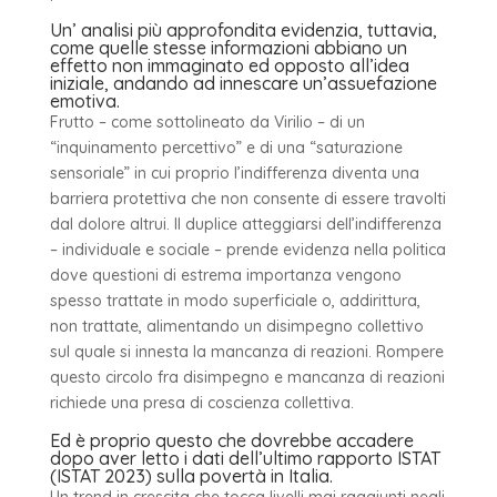
Un’ analisi più approfondita evidenzia, tuttavia,
come quelle stesse informazioni abbiano un
effetto non immaginato ed opposto all’idea
iniziale, andando ad innescare un’assuefazione
emotiva.
Frutto – come sottolineato da Virilio – di un
“inquinamento percettivo” e di una “saturazione
sensoriale” in cui proprio l’indifferenza diventa una
barriera protettiva che non consente di essere travolti
dal dolore altrui. Il duplice atteggiarsi dell’indifferenza
– individuale e sociale – prende evidenza nella politica
dove questioni di estrema importanza vengono
spesso trattate in modo superficiale o, addirittura,
non trattate, alimentando un disimpegno collettivo
sul quale si innesta la mancanza di reazioni. Rompere
questo circolo fra disimpegno e mancanza di reazioni
richiede una presa di coscienza collettiva.
Ed è proprio questo che dovrebbe accadere
dopo aver letto i dati dell’ultimo rapporto ISTAT
(ISTAT 2023) sulla povertà in Italia.
Un trend in crescita che tocca livelli mai raggiunti negli