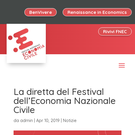
BenVivere
Renaissance in Economics
Rivivi FNEC
La diretta del Festival
dell’Economia Nazionale
Civile
da
admin
|
Apr 10, 2019
|
Notizie