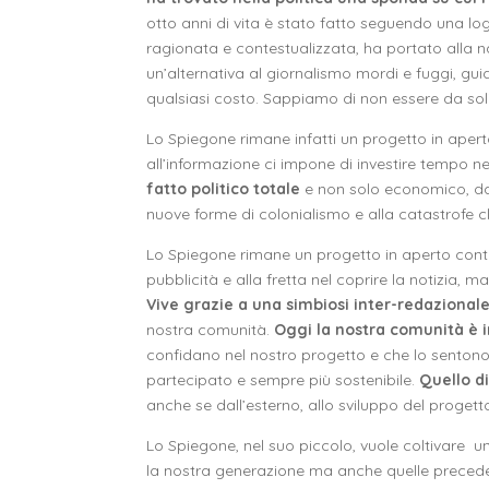
otto anni di vita è stato fatto seguendo una log
ragionata e contestualizzata, ha portato alla n
un’alternativa al giornalismo mordi e fuggi, gui
qualsiasi costo. Sappiamo di non essere da sol
Lo Spiegone rimane infatti un progetto in aper
all’informazione ci impone di investire tempo ne
fatto politico totale
e non solo economico, dand
nuove forme di colonialismo e alla catastrofe 
Lo Spiegone rimane un progetto in aperto contr
pubblicità e alla fretta nel coprire la notizia, 
Vive grazie a una simbiosi inter-redazional
nostra comunità.
Oggi la nostra comunità è i
confidano nel nostro progetto e che lo sentono
partecipato e sempre più sostenibile.
Quello d
anche se dall’esterno, allo sviluppo del progett
Lo Spiegone, nel suo piccolo, vuole coltivare un
la nostra generazione ma anche quelle preceden