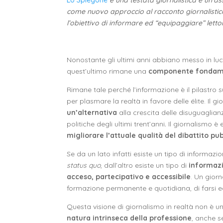
Lo Spiegone
è una testata giornalistica e un’a
come nuovo approccio al racconto giornalistico.
l’obiettivo di informare ed “equipaggiare” lettori
Nonostante gli ultimi anni abbiano messo in luce 
quest’ultimo rimane una
componente fondamen
Rimane tale perché l’informazione è il pilastro 
per plasmare la realtà in favore delle élite. Il
un’alternativa
alla crescita delle disuguaglianze
politiche degli ultimi trent’anni
.
Il giornalismo è 
migliorare l’attuale qualità del dibattito pu
Se da un lato infatti esiste un tipo di informazi
status quo
, dall’altro esiste un tipo di
informazi
acceso, partecipativo e accessibile
. Un giorn
formazione permanente e quotidiana, di farsi 
Questa visione di giornalismo in realtà non è 
natura intrinseca della professione
, anche s