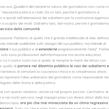
 nei suoi
Quaderni del carcere
la natura del giornalismo non come m
”. Necessità politica e civile. Da un lato, perché il giornalismo è
 e quindi nell’alienazione dei subalterni per la costruzione egemon
 a scapito dei molti. Dall’altro lato, dal nostro, perché il giornalismo
 servizio della comunità
.
ione. Parliamo di quello che il grande intellettuale di Ales definiv
olo intende soddisfare tutti i bisogni del suo pubblico, ma intende di
olare
il suo pubblico e di
estenderne
progressivamente l’area’
‘. Parl
non solo sono professionisti dell’informazione ma anche educatori,
 cui il nostro ruolo non è quello di riempire le menti dei lettori con
sì quello di
portare nel dibattito pubblico le voci dei subalterni e
el tentativo di stimolare la coscienza critica e la cittadinanza attiva
che rispolvera l’idea weberiana del giornalista come responsabile nei
legiato della Storia e della politica.
re con questo obiettivo, anche se nel proprio piccolo. Cerchiamo di
e nei nostri percorsi, negli impegni presi con diversi attori della So
a democrazia,
ora più che mai minacciata da un clima regressivo
reggersi
. Tutto ciò che è stato fatto, nel bene e nel male, nei nostri 