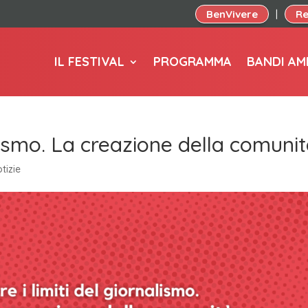
BenVivere
Re
|
IL FESTIVAL
PROGRAMMA
BANDI AM
nalismo. La creazione della comuni
tizie