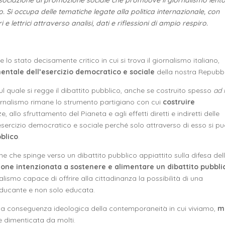
ssociazione di promozione sociale che promuove il giornalismo lent
 Si occupa delle tematiche legate alla politica internazionale, con
 e lettrici attraverso analisi, dati e riflessioni di ampio respiro.
lo stato decisamente critico in cui si trova il giornalismo italiano,
tale dell’esercizio democratico e sociale
della nostra Repubb
sul quale si regge il dibattito pubblico, anche se costruito spesso
ad 
 giornalismo rimane lo strumento partigiano con cui
costruire
, allo sfruttamento del Pianeta e agli effetti diretti e indiretti delle
esercizio democratico e sociale perché solo attraverso di esso si p
bblico
.
one che spinge verso un dibattito pubblico appiattito sulla difesa del
one intenzionata a sostenere e alimentare un dibattito pubbli
alismo capace di offrire alla cittadinanza la possibilità di una
educante e non solo educata.
una conseguenza ideologica della contemporaneità in cui viviamo,
m
e dimenticata da molti.