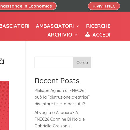
naissance in Economics
Rivivi FNEC
BASCIATORI
AMBASCIATORI
RICERCHE
ARCHIVIO
ACCEDI
tà
Cerca
Recent Posts
Philippe Aghion al FNEC26:
può la “distruzione creatrice”
diventare felicità per tutti?
AI voglia o AI paura? A
FNEC26 Carmine Di Noia e
Gabriella Greison si