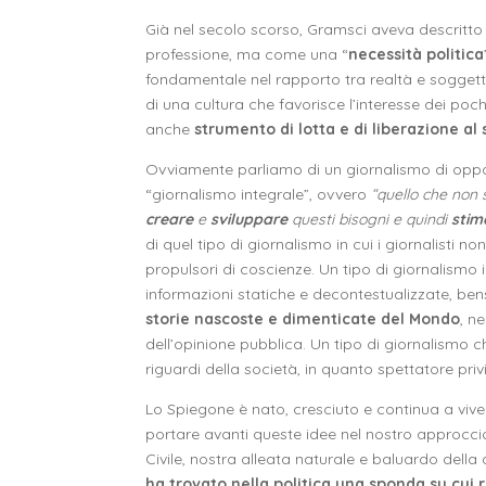
Già nel secolo scorso, Gramsci aveva descritto
professione, ma come una “
necessità politica
fondamentale nel rapporto tra realtà e soggetto
di una cultura che favorisce l’interesse dei pochi
anche
strumento di lotta e di liberazione al
Ovviamente parliamo di un giornalismo di opposiz
“giornalismo integrale”, ovvero
“
quello che non s
creare
e
sviluppare
questi bisogni e quindi
stim
di quel tipo di giornalismo in cui i giornalisti 
propulsori di coscienze. Un tipo di giornalismo in
informazioni statiche e decontestualizzate, ben
storie nascoste e dimenticate del Mondo
, n
dell’opinione pubblica. Un tipo di giornalismo 
riguardi della società, in quanto spettatore privi
Lo Spiegone è nato, cresciuto e continua a vive
portare avanti queste idee nel nostro approccio 
Civile, nostra alleata naturale e baluardo dell
ha trovato nella politica una sponda su cui 