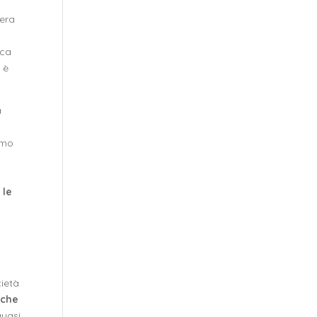
era
ica
 è
a
iamo
 le
cietà
 che
quasi