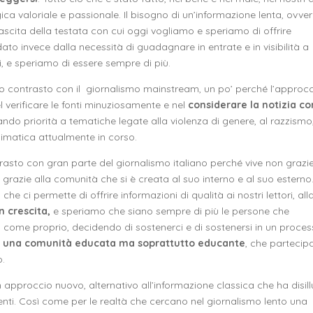
ica valoriale e passionale. Il bisogno di un’informazione lenta, ovve
ascita della testata con cui oggi vogliamo e speriamo di offrire
dato invece dalla necessità di guadagnare in entrate e in visibilità a
i, e speriamo di essere sempre di più.
to contrasto con il giornalismo mainstream, un po’ perché l’approc
l verificare le fonti minuziosamente e nel
considerare la notizia c
o priorità a tematiche legate alla violenza di genere, al razzismo,
climatica attualmente in corso.
asto con gran parte del giornalismo italiano perché vive non grazie
ma grazie alla comunità che si è creata al suo interno e al suo esterno
e
che ci permette di offrire informazioni di qualità ai nostri lettori, all
n crescita,
e speriamo che siano sempre di più le persone che
 come proprio, decidendo di sostenerci e di sostenersi in un proce
i una comunità educata ma soprattutto educante
, che partecipa
o.
 approccio nuovo, alternativo all’informazione classica che ha disil
ti. Così come per le realtà che cercano nel giornalismo lento una