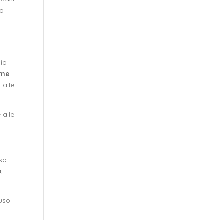
ro
cio
ome
 alle
 alle
.
a
sso
,
luso