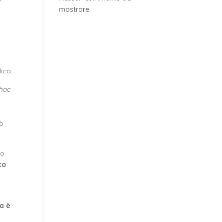
o
mostrare.
lica.
hoc
uò
lo
co
a è