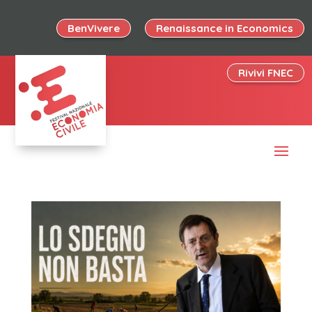
BenVivere
Renaissance in Economics
Rivivi FNEC