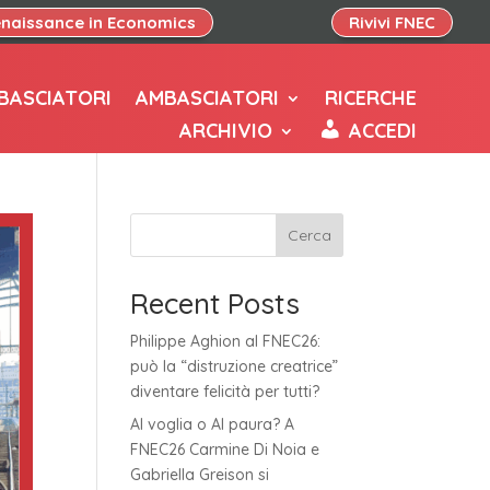
naissance in Economics
Rivivi FNEC
BASCIATORI
AMBASCIATORI
RICERCHE
ARCHIVIO
ACCEDI
Cerca
Recent Posts
Philippe Aghion al FNEC26:
può la “distruzione creatrice”
diventare felicità per tutti?
AI voglia o AI paura? A
FNEC26 Carmine Di Noia e
Gabriella Greison si