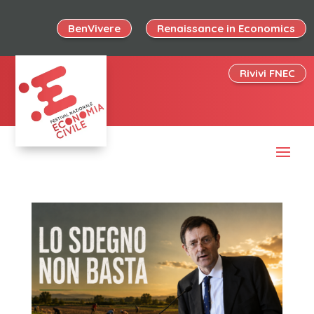
BenVivere
Renaissance in Economics
Rivivi FNEC